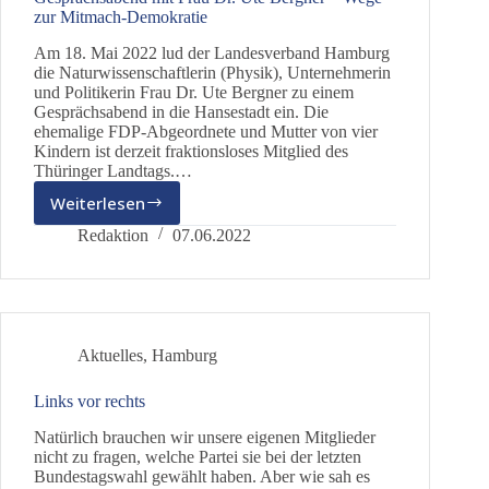
zur Mitmach-Demokratie
Am 18. Mai 2022 lud der Landesverband Hamburg
die Naturwissenschaftlerin (Physik), Unternehmerin
und Politikerin Frau Dr. Ute Bergner zu einem
Gesprächsabend in die Hansestadt ein. Die
ehemalige FDP-Abgeordnete und Mutter von vier
Kindern ist derzeit fraktionsloses Mitglied des
Thüringer Landtags.…
Weiterlesen
Gesprächsabend
mit
Redaktion
07.06.2022
Frau
Dr.
Ute
Bergner
–
Aktuelles
,
Hamburg
Wege
zur
Links vor rechts
Mitmach-
Demokratie
Natürlich brauchen wir unsere eigenen Mitglieder
nicht zu fragen, welche Partei sie bei der letzten
Bundestagswahl gewählt haben. Aber wie sah es