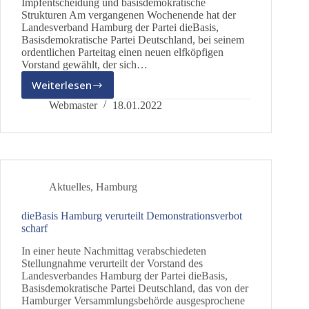
Impfentscheidung und basisdemokratische
Strukturen Am vergangenen Wochenende hat der
Landesverband Hamburg der Partei dieBasis,
Basisdemokratische Partei Deutschland, bei seinem
ordentlichen Parteitag einen neuen elfköpfigen
Vorstand gewählt, der sich…
Weiterlesen
dieBasis
Hamburg
Webmaster
18.01.2022
wählt
neuen
Vorstand
Aktuelles
,
Hamburg
dieBasis Hamburg verurteilt Demonstrationsverbot
scharf
In einer heute Nachmittag verabschiedeten
Stellungnahme verurteilt der Vorstand des
Landesverbandes Hamburg der Partei dieBasis,
Basisdemokratische Partei Deutschland, das von der
Hamburger Versammlungsbehörde ausgesprochene
Verbot der für kommenden Samstag geplanten