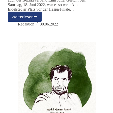
auch der Bezirksverband Eimsbüttel Gesicht. Am
Samstag, 18. Juni 2022, war es so weit: Am
Eidelstedter Platz vor der Haspa-Filiale…
Weiterlesen
Es
kommt
Redaktion
30.06.2022
Bewegung
in
die
Infostände
von
dieBasis