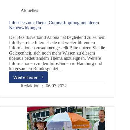
Aktuelles
Infoseite zum Thema Corona-Impfung und deren
Nebenwirkungen
Der Bezirksverband Altona hat begleitend zu seinem
Infoflyer eine Internetseite mit weiterführenden
Informationen zusammengestellt.Bitte nutzen Sie die
Gelegenheit, sich noch mehr Wissen zu diesem
überaus bedeutendem Thema anzueignen. Weitere
Informationen zu den Infoständen in Hamburg und
im gesamten Bundesgebiet…
Weiterlesen
Infoseite
zum
Redaktion
06.07.2022
Thema
Corona-
Impfung
und
deren
Nebenwirkungen