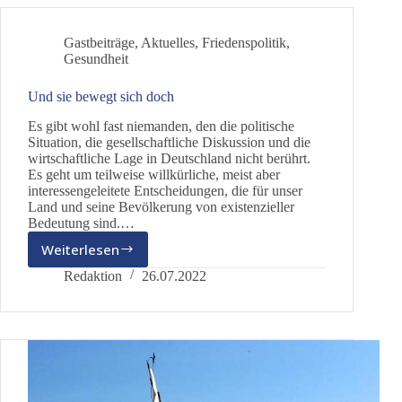
bestimmen
wir
Gastbeiträge
,
Aktuelles
,
Friedenspolitik
,
Gesundheit
Und sie bewegt sich doch
Es gibt wohl fast niemanden, den die politische
Situation, die gesellschaftliche Diskussion und die
wirtschaftliche Lage in Deutschland nicht berührt.
Es geht um teilweise willkürliche, meist aber
interessengeleitete Entscheidungen, die für unser
Land und seine Bevölkerung von existenzieller
Bedeutung sind.…
Weiterlesen
Und
sie
Redaktion
26.07.2022
bewegt
sich
doch