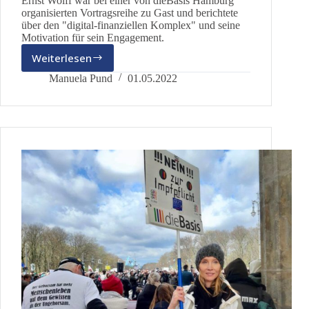
Ernst Wolff war bei einer von dieBasis Hamburg
organisierten Vortragsreihe zu Gast und berichtete
über den "digital-finanziellen Komplex" und seine
Motivation für sein Engagement.
Weiterlesen
Vortragsabende
–
Manuela Pund
01.05.2022
dieBasis
Landesverband
Hamburg