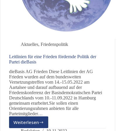
Aktuelles
,
Friedenspolitik
Leitlinien für eine Frieden fördernde Politik der
Partei dieBasis
dieBasis AG Frieden Diese Leitlinien der AG
Frieden wurden auf dem bundesweiten
Vernetzungstreffen vom 14.-15.05.2022 am
Aartalsee und darauf aufbauend auf der
Friedenskonferenz der Basisdemokratischen Partei
Deutschlands vom 10.-11.09.2022 in Hamburg
gemeinsam erarbeitet.Sie sollen einen
Orientierungsrahmen anbieten für alle
Parteimitglieder…
Weiterlesen
Leitlinien
für
Redaktion
19.11.2022