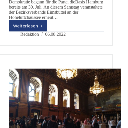
Demokratie begann für die Partei dieBasis Hamburg
bereits am 30. Juli. An diesem Samstag veranstaltete
der Bezirksverbands Eimsbüttel an der
Hoheluftchaussee erneut…
Weiterlesen
Niemand
hat
Redaktion
06.08.2022
vor,
eine
Demo
zu
verbieten.