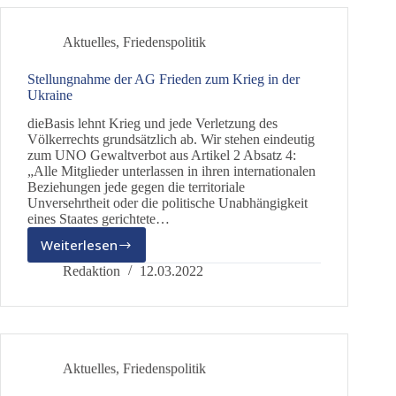
Aktuelles
,
Friedenspolitik
Stellungnahme der AG Frieden zum Krieg in der
Ukraine
dieBasis lehnt Krieg und jede Verletzung des
Völkerrechts grundsätzlich ab. Wir stehen eindeutig
zum UNO Gewaltverbot aus Artikel 2 Absatz 4:
„Alle Mitglieder unterlassen in ihren internationalen
Beziehungen jede gegen die territoriale
Unversehrtheit oder die politische Unabhängigkeit
eines Staates gerichtete…
Weiterlesen
Stellungnahme
der
Redaktion
12.03.2022
AG
Frieden
zum
Krieg
in
Aktuelles
,
Friedenspolitik
der
Ukraine