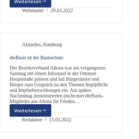
Weiterlesen
Hamburg
ist
Webmaster
29.03.2022
kein
Hotspot
Aktuelles
,
Hamburg
dieBasis ist der Basisschutz
Der Bezirksverband Altona war am vergangenen
Samstag mit einem Infostand in der Ottenser
Hauptstraße präsent und lud Bürgerinnen und
Bürger zum Gespräch zu den Themen Impfpflicht
und Impfnebenwirkungen ein. Am späten
Nachmittag demonstrierten (nicht nur) dieBasis-
Mitglieder aus Altona für Frieden…
Weiterlesen
dieBasis
ist
Redaktion
15.03.2022
der
Basisschutz